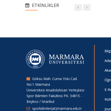
Dönemi Kurumlar Arası ve Kurum İçi
ETKINLIKLER
Yatay Geçiş Başvurularını Yapan
Adayların Dikkatine
2025-2026 Akademik Yılı TUBİTAK
Başarıları
Bil
2025 - 2026 Eğitim Öğretim
Döneminde Yeni Kayıt Sonrası
Ada
Yapılması Gereken İşlemler (ÖZYES)
Aka
Göksu Mah. Cuma Yolu Cad.
Öğr
No:1 Marmara
E-R
Üniversitesi Anadoluhisarı Yerleşkesi
Spor Bilimleri Fakültesi PK. 34815 -
Küt
Beykoz / İstanbul
sporbilimleri(at)marmara.edu.tr
Jour