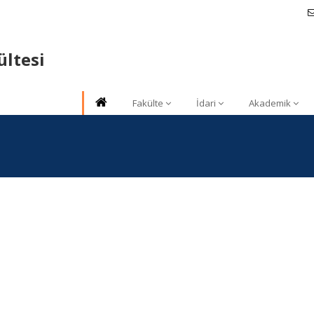
ültesi
Fakülte
İdari
Akademik